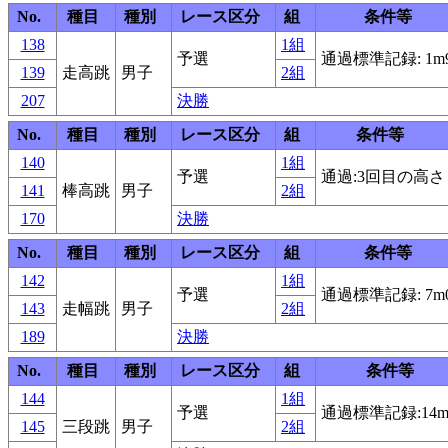
No.
種目
種別
レース区分
組
条件等
138
1組
予選
通過標準記録: 1m
139
走高跳
男子
2組
207
決勝
No.
種目
種別
レース区分
組
条件等
140
1組
予選
通過:3回目の高さ
141
棒高跳
男子
2組
170
決勝
No.
種目
種別
レース区分
組
条件等
142
1組
予選
通過標準記録: 7m
143
走幅跳
男子
2組
189
決勝
No.
種目
種別
レース区分
組
条件等
144
1組
予選
通過標準記録:14m
145
三段跳
男子
2組