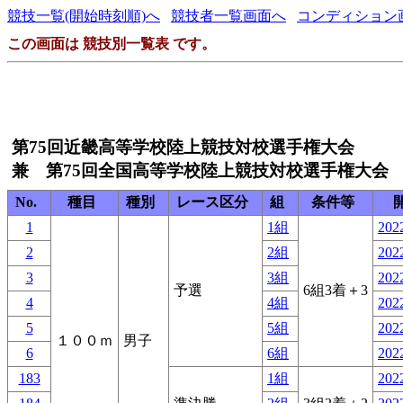
競技一覧(開始時刻順)へ
競技者一覧画面へ
コンディション
この画面は 競技別一覧表 です。
第75回近畿高等学校陸上競技対校選手権大会
兼 第75回全国高等学校陸上競技対校選手権大会
No.
種目
種別
レース区分
組
条件等
1
1組
2022
2
2組
2022
3
3組
2022
予選
6組3着＋3
4
4組
2022
5
5組
2022
１００ｍ
男子
6
6組
2022
183
1組
2022