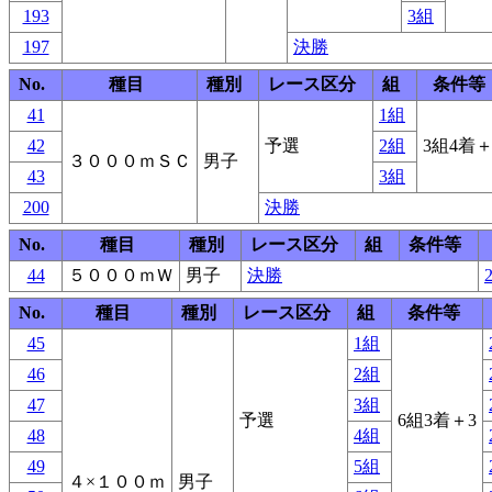
193
3組
197
決勝
No.
種目
種別
レース区分
組
条件等
41
1組
42
予選
2組
3組4着＋
３０００ｍＳＣ
男子
43
3組
200
決勝
No.
種目
種別
レース区分
組
条件等
44
５０００ｍＷ
男子
決勝
2
No.
種目
種別
レース区分
組
条件等
45
1組
46
2組
47
3組
予選
6組3着＋3
48
4組
49
5組
４×１００ｍ
男子