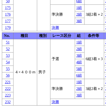
50
6組
175
1組
176
準決勝
2組
3組2着＋2
177
3組
179
決勝
No.
種目
種別
レース区分
組
条件等
51
1組
52
2組
53
3組
予選
6組3着＋3
54
4組
55
5組
４×４００ｍ
男子
56
6組
221
1組
222
準決勝
2組
3組2着＋2
223
3組
232
決勝