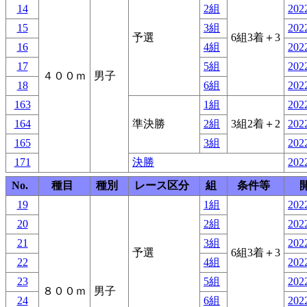
14
2組
2022
15
3組
2022
予選
6組3着＋3
16
4組
2022
17
5組
2022
４００ｍ
男子
18
6組
2022
163
1組
2022
164
準決勝
2組
3組2着＋2
2022
165
3組
2022
171
決勝
2022
No.
種目
種別
レース区分
組
条件等
19
1組
2022
20
2組
2022
21
3組
2022
予選
6組3着＋3
22
4組
2022
23
5組
2022
８００ｍ
男子
24
6組
2022