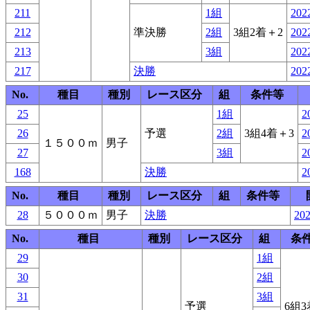
211
1組
2022
212
準決勝
2組
3組2着＋2
2022
213
3組
2022
217
決勝
2022
No.
種目
種別
レース区分
組
条件等
25
1組
2
26
予選
2組
3組4着＋3
2
１５００ｍ
男子
27
3組
2
168
決勝
2
No.
種目
種別
レース区分
組
条件等
28
５０００ｍ
男子
決勝
202
No.
種目
種別
レース区分
組
条
29
1組
30
2組
31
3組
予選
6組3