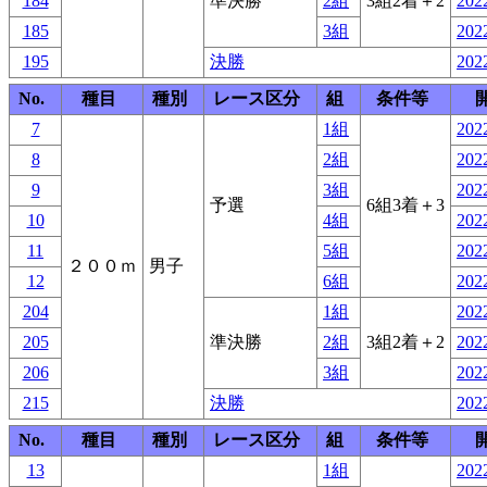
184
準決勝
2組
3組2着＋2
2022
185
3組
2022
195
決勝
2022
No.
種目
種別
レース区分
組
条件等
7
1組
2022
8
2組
2022
9
3組
2022
予選
6組3着＋3
10
4組
2022
11
5組
2022
２００ｍ
男子
12
6組
2022
204
1組
2022
205
準決勝
2組
3組2着＋2
2022
206
3組
2022
215
決勝
2022
No.
種目
種別
レース区分
組
条件等
13
1組
2022