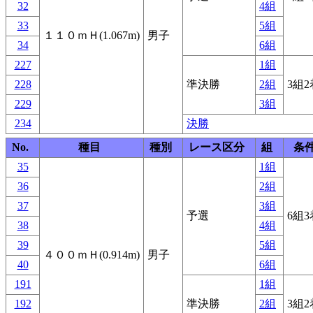
32
4組
33
5組
１１０ｍＨ(1.067m)
男子
34
6組
227
1組
228
準決勝
2組
3組2
229
3組
234
決勝
No.
種目
種別
レース区分
組
条
35
1組
36
2組
37
3組
予選
6組3
38
4組
39
5組
４００ｍＨ(0.914m)
男子
40
6組
191
1組
192
準決勝
2組
3組2